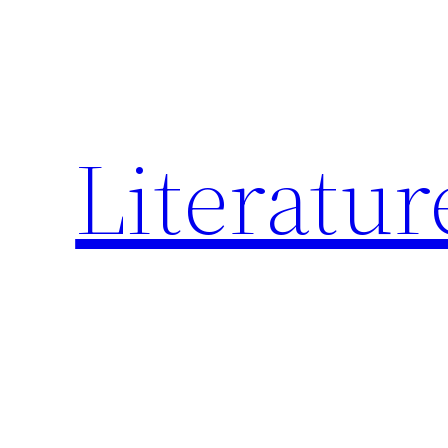
跳
至
内
容
Literatur