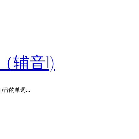
辅音l)
有/l/音的单词…