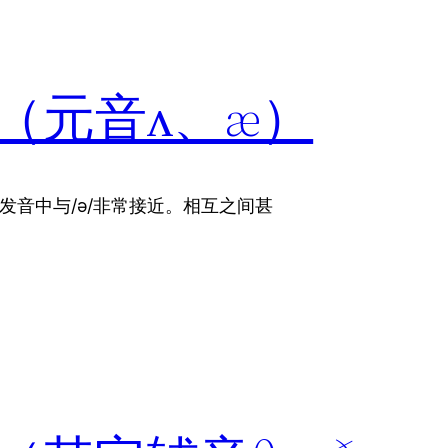
（元音ʌ、æ）
音，在美式发音中与/ə/非常接近。相互之间甚