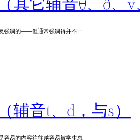
（其它辅音θ、ð、v
师反复强调的——但通常强调得并不一
辅音t、d，与s）
过程中，越是容易的内容往往越容易被学生忽