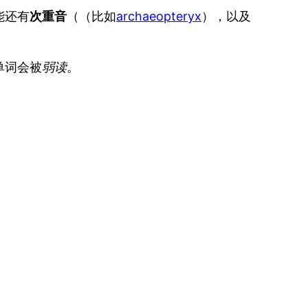
能还有
次重音
（（比如
archaeopteryx
），以及
单词会被
弱读
。