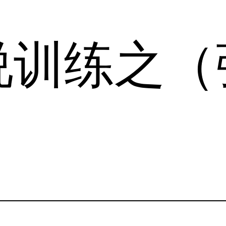
说训练之（
）