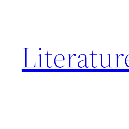
跳
至
内
容
Literatur