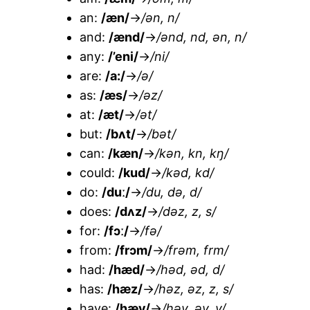
an:
/æn/
→
/ən, n/
and:
/ænd/
→
/ənd, nd, ən, n/
any:
/’eni/
→
/ni/
are:
/a:/
→
/ə/
as:
/æs/
→
/əz/
at:
/æt/
→
/ət/
but:
/bʌt/
→
/bət/
can:
/kæn/
→
/kən, kn, kŋ/
could:
/kud/
→
/kəd, kd/
do:
/duː/
→
/du, də, d/
does:
/dʌz/
→
/dəz, z, s/
for:
/fɔː/
→
/fə/
from:
/frɔm/
→
/frəm, frm/
had:
/hæd/
→
/həd, əd, d/
has:
/hæz/
→
/həz, əz, z, s/
have:
/hæv/
→
/həv, əv, v/