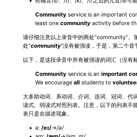
轻辅音/s/、/t/、/k/、/f/之后的元音/ə
Community
service is an important com
least one
community
activity before t
请仔细注意以上录音中的两处“community”。
处“
community
”没有被强读，于是，第二个音节
以下，是这段录音中所有被强读的词汇（没有
Community
service is an
important
co
We encourage
all
students to
voluntee
大多助动词、系动词、介词、连词、冠词、代
读式、弱读式对照列表。注意，以下的列表不
表只是在描述现象。
a:
/eɪ/
→
/ə/
am:
/æm/
→
/əm, m/