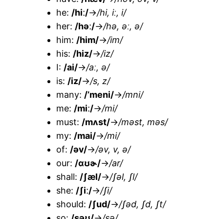
he:
/hiː/
→
/hi, iː, i/
her:
/həː/
→
/hə, əː, ə/
him:
/him/
→
/im/
his:
/hiz/
→
/iz/
I:
/ai/
→
/aː, ə/
is:
/iz/
→
/s, z/
many:
/’meni/
→
/mni/
me:
/miː/
→
/mi/
must:
/mʌst/
→
/məst, məs/
my:
/mai/
→
/mi/
of:
/əv/
→
/əv, v, ə/
our:
/ɑʊɚ/
→
/ar/
shall:
/ʃæl/
→
/ʃəl, ʃl/
she:
/ʃiː/
→
/ʃi/
should:
/ʃud/
→
/ʃəd, ʃd, ʃt/
so:
/səʊ/
→
/sə/