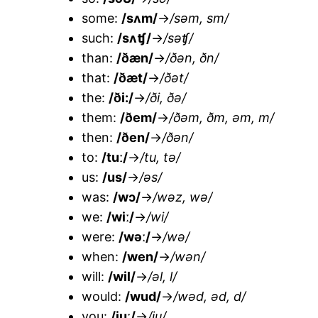
some:
/sʌm/
→
/səm, sm/
such:
/sʌʧ/
→
/səʧ/
than:
/ðæn/
→
/ðən, ðn/
that:
/ðæt/
→
/ðət/
the:
/ði:/
→
/ði, ðə/
them:
/ðem/
→
/ðəm, ðm, əm, m/
then:
/ðen/
→
/ðən/
to:
/tuː/
→
/tu, tə/
us:
/us/
→
/əs/
was:
/wɔ/
→
/wəz, wə/
we:
/wiː/
→
/wi/
were:
/wəː/
→
/wə/
when:
/wen/
→
/wən/
will:
/wil/
→
/əl, l/
would:
/wud/
→
/wəd, əd, d/
you:
/juː/
→
/ju/