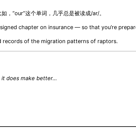
“our”这个单词，几乎总是被读成/ar/。
assigned chapter on insurance — so that you’re prepa
d records of the migration patterns of raptors.
t it does make better…