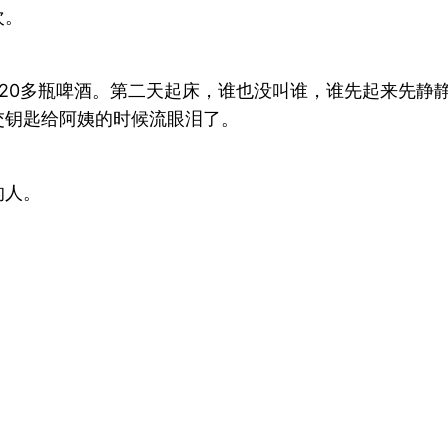
次。
20多瓶啤酒。第二天起床，谁也没叫谁，谁先起来先静
交钥匙给阿姨的时候流眼泪了。
的人。
。