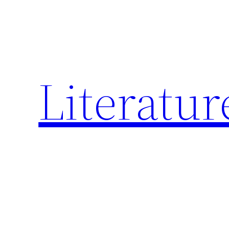
跳
至
内
容
Literatur