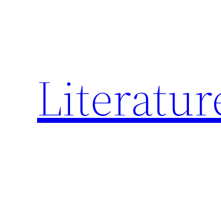
跳
至
内
容
Literatur