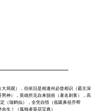
（大局观），但依旧是相逢何必曾相识（霸主深
哥男神），英雄所见自来脱俗（著名刺客），高
所定（瑞鹤仙），全凭自悟（低吸鼻祖乔帮
伴余生！（孤独者葵花宝典）