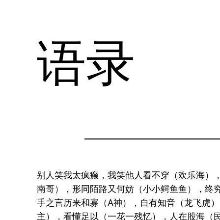
语录
别人笑我太疯癫，我笑他人看不穿（欢乐海）
南哥），形同陌路又何妨（小小鳄鱼鱼），终
手之言历来和寡（A神），自有知音（龙飞虎
主），看懂足以（一花一残忆），人在股海（