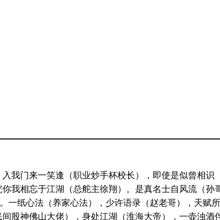
，入我门来一笑逢（职业炒手杯校长），即使是似曾相识
究你我相忘于江湖（总舵主徐翔）。是真名士自风流（孙
）。一纸心法（养家心法），少许语录（赵老哥），天赋
民间股神佛山大佬），身处江湖（淮海大帝），一壶浊酒