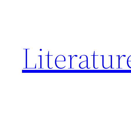
跳
至
内
容
Literatur