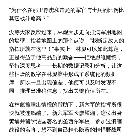
“为什么在那里俘虏和击毙的军官与士兵的比例比
其它战斗略高？”
没等大家反应过来，林彪大步走向挂满军用地图
的墙壁，指着地图上的那个点说：“我断定敌人的
指挥所就在这里！”事实上，林彪可以如此笃定，
正是得益于他高品质的勤奋——拒绝思维懒惰，
坚持深度思考——长期的数据记录和分析，让这
些枯燥的数字在林彪脑中形成了系统化的数据
库，所以一旦出现偏差，他便可以及时发现不
同，推理出准确信息，找出关键价值所在。
在林彪推理出情报的帮助下，新六军的指挥所很
快就被连锅端了。新六军军长廖耀湘，这位出身
黄埔并留学法国著名的圣西尔军校、参加过滇缅
战役的名将，想不到自己精心隐蔽的精悍野战司