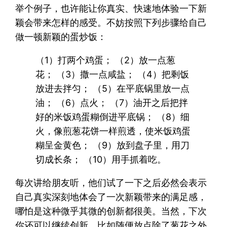
举个例子，也许能让你真实、快速地体验一下新
颖会带来怎样的感受。不妨按照下列步骤给自己
做一顿新颖的蛋炒饭：
（1）打两个鸡蛋； （2）放一点葱
花； （3）撒一点咸盐； （4）把剩饭
放进去拌匀； （5）在平底锅里放一点
油； （6）点火； （7）油开之后把拌
好的米饭鸡蛋糊倒进平底锅； （8）细
火，像煎葱花饼一样煎透，使米饭鸡蛋
糊呈金黄色； （9）放到盘子里，用刀
切成长条； （10）用手抓着吃。
每次讲给朋友听，他们试了一下之后必然会表示
自己真实深刻地体会了一次新颖带来的满足感，
哪怕是这种微乎其微的创新都很美。当然，下次
你还可以继续创新，比如随便放点除了葱花之外