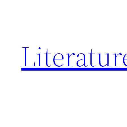
跳
至
内
容
Literatur