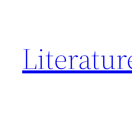
跳
至
内
容
Literatur