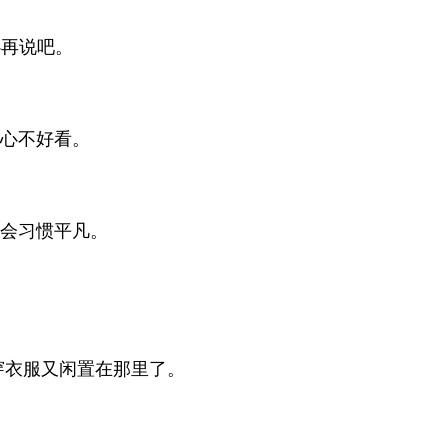
心再说吧。
真心不好看。
就会习惯平凡。
穿衣服又闲置在那里了。