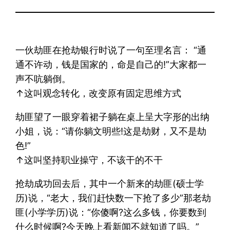
一伙劫匪在抢劫银行时说了一句至理名言： “通
通不许动，钱是国家的，命是自己的!”大家都一
声不吭躺倒。
↑这叫观念转化，改变原有固定思维方式
劫匪望了一眼穿着裙子躺在桌上呈大字形的出纳
小姐，说：“请你躺文明些!这是劫财，又不是劫
色!”
↑这叫坚持职业操守，不该干的不干
抢劫成功回去后，其中一个新来的劫匪(硕士学
历)说，“老大，我们赶快数一下抢了多少”那老劫
匪(小学学历)说：“你傻啊?这么多钱，你要数到
什么时候啊?今天晚上看新闻不就知道了吗。”