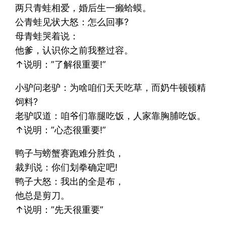
两只青蛙相爱，婚后生一癞蛤蟆。
公青蛙见状大怒：怎么回事?
母青蛙哭着说：
他爹，认识你之前我整过容。
↑说明：”了解很重要!”
小驴问老驴：为啥咱们天天吃草，而奶牛顿顿精
饲料?
老驴叹道：咱爷们靠腿吃饭，人家靠胸脯吃饭。
↑说明：”心态很重要!”
鸭子与螃蟹赛跑难分胜负，
裁判说：你们划拳确定吧!
鸭子大怒：我出的全是布，
他总是剪刀。
↑说明：”先天很重要”