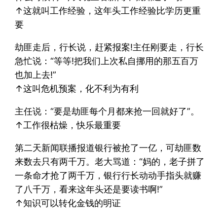
↑这就叫工作经验，这年头工作经验比学历更重
要
劫匪走后，行长说，赶紧报案!主任刚要走，行长
急忙说：“等等!把我们上次私自挪用的那五百万
也加上去!”
↑这叫危机预案，化不利为有利
主任说：“要是劫匪每个月都来抢一回就好了”。
↑工作很枯燥，快乐最重要
第二天新闻联播报道银行被抢了一亿，可劫匪数
来数去只有两千万。老大骂道：“妈的，老子拼了
一条命才抢了两千万，银行行长动动手指头就赚
了八千万，看来这年头还是要读书啊!”
↑知识可以转化金钱的明证