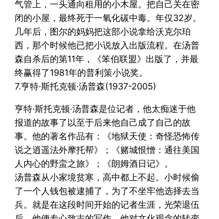
气管上，一头通向租用的小木屋。把自己关在密
闭的小屋，最终死于一氧化碳中毒。年仅32岁。
几年后，图尔的妈妈把这部小说拿给沃克尔珀
西，那个时候他已把小说放入出版流程。在汤普
森自杀后的第11年，《笨伯联盟》出版了，并最
终赢得了1981年的普利策小说奖。
7.亨特·斯托克顿·汤普森(1937-2005)
亨特·斯托克顿·汤普森是位记者，他太痴迷于他
报道的故事了以至于后来他自己成了自己的故
事。他的著名作品有：《地狱天使：奇怪恐怖传
说之逍遥法外摩托帮》；《赌城恨憎：通往美国
人内心的野蛮之旅》；《朗姆酒日记》。
汤普森从小家境贫寒，高中都上不起。小时候偷
了一个人钱包被逮捕了，为了不坐牢他选择去当
兵。就是在这段时间开始的记者生涯，光荣退伍
后，他便专心致志的写作。他对文化观念的转变