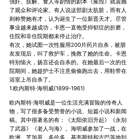
强奸、肢解、食人等剧情的剧本《摧毁》就震撼
了观众和评论家。有人说这部剧太肮脏，而有人
则称赞她有才，认为诞生了一位新晋天才。尽管
事业越来越成功，卡恩一直饱受抑郁症的折磨，
住院和非住院期都未停止治疗。
有次，她试图一次性服用200片药片自杀，被朋
友发现后，叫了救护车，挽救了她的生命。卡恩
特别恼火，扬言还会自杀的。在她最后一次的住
院期间，她趁护士不注意偷偷跑出去，用鞋带在
浴室上吊自杀了。
1.欧内斯特·海明威(1899-1961)
欧内斯特·海明威是一位生活充满冒险的传奇人
物，写了很多备受赞誉的小说、短篇小说和新闻
稿。其中很著名的有：《太阳依旧升起》《永别
了武器》《老人与海》。海明威参加了一战，在
欧洲、芝加哥、多伦多、基韦斯特和古巴等地到