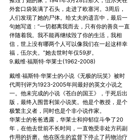
摧毁了她的家，1941年3月28日那天，伍尔夫在
外套口袋装满了石头，走进了欧塞河。3周后，
人们发现了她的尸体。给丈夫的遗言中，最后一
句她写道：“一切都离我而去，只有你的善良一直
伴随着我。我不能再继续毁了你的生活，我相
信，世上没有哪两个人可以像我们在一起这样幸
福，伍尔夫。”她去世时年仅59岁。
9.戴维·福斯特·华莱士(1962-2008)
戴维·福斯特·华莱士的小说《无极的玩笑》被时
代周刊评为1923-2005年间最好的英文小说之
一。他未完成的小说《苍白的国王》，于死后出
版，最终入围普利策小说奖。他是个教授，是个
极繁主义者，同时也是个非小说作家。
华莱士的爸爸透露，华莱士和抑郁症斗争了20
年，在他去世前不长时间，一直饱受非处方药副
作用的折磨。他在医生的监督下停止了药物治疗