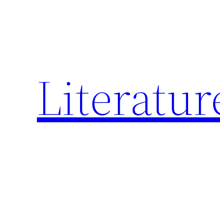
跳
至
内
容
Literatur