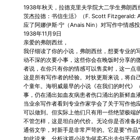
1938年秋天，拉德克里夫学院大二学生弗朗西丝·
茨杰拉德：书信生活》（F. Scott Fitzger
应了阿娜伊斯·宁（Anais Nin）对写作
1938年11月9日
亲爱的弗朗西丝，
我仔细读了你的小说，弗朗西丝，想要专业的
动不深的次要小事，这些你会在晚饭时分享的
者说，在你只有你的情感可以售卖时，这一点
这是所有写作者的经验。对狄更斯来说，将自
个童年。海明威最早的小说《在我们的时代》（In O
事，仍在涌出如血友病患者伤口涌出的新鲜血
当业余写作者看到专业作家学会了关于写作他
可以做到。但实际上他们只有用一些绝望极端
不管怎样，这是坦白的代价。无论你是否准备好
通俗文学，对新手是非常严苛的。它是要“作品
如此说来，分析这篇小说为何卖不出去似乎不