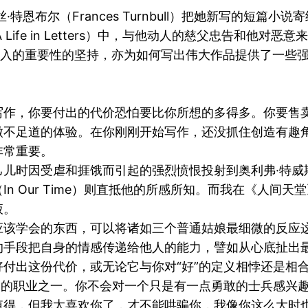
特恩布尔（Frances Turnbull）把她新写的短篇
ald: A Life in Letters）中，与他动人的慈父忠
中情感投入的重要性的坚持，亦为如何写出伟大作品提供了一些
写作，你要付出的代价恐怕要比你所想的多得多。你要售
微不足道的体验。在你刚刚开始写作，还没抓住创造有趣
非常重要。
己儿时因受虐和捱饿而引起的强烈愤恨投射到奥利弗·特威
ur Time）则直抵他的所感所知。而我在《人间天堂》（This
液。
应该学会的东西，可以将诸如三个普通姑娘最细微的反应
的手段把自身的情感传递给他人的能力，譬如从心底扯出
付出这份代价，或无论它与你对“好”的定义相悖还是相
”的职业之一。你不会对一个只是有一点勇敢的士兵感兴
值得，但我太喜欢你了，才不能哄骗你，我像你这么大时