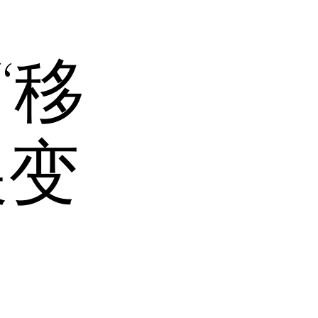
“移
展变