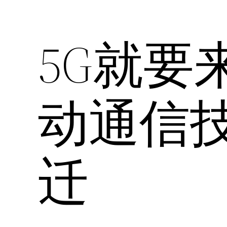
5G就要
动通信
迁