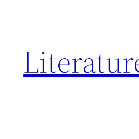
跳
至
内
容
Literatur