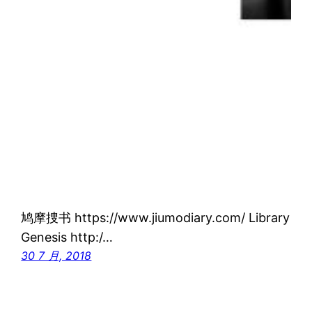
鸠摩捜书 https://www.jiumodiary.com/ Library
Genesis http:/…
30 7 月, 2018