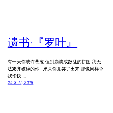
遗书·『罗叶』
有一天你或许悲泣 但别崩溃成散乱的拼图 我无
法凑齐破碎的你 果真你竟笑了出来 那也同样令
我愉快 …
24 3 月, 2018