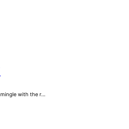
y
ingle with the r…